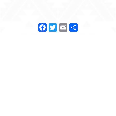
Facebook
Twitter
Email
Compartir
« Todos los Eventos
Este evento ha pasado.
Concierto de Juchilangos