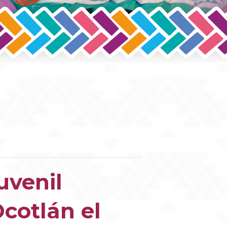
uvenil
cotlán el