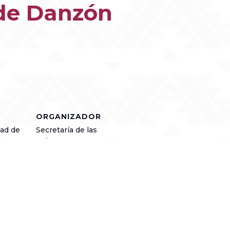
 de Danzón
ORGANIZADOR
dad de
Secretaría de las
Culturas y Artes
dad de
exico