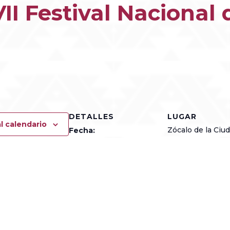
II Festival Nacional
tir
DETALLES
LUGAR
l calendario
Zócalo de la Ciu
Fecha:
Oaxaca
julio 6, 2025
Zócalo de la Ciu
Hora:
Oaxaca
Oaxaca
M
10:00 am - 12:00 pm
+ Google Map
Categoría del Evento:
Guelaguetza